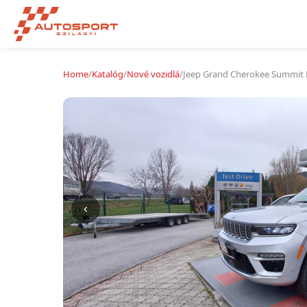
Home
/
Katalóg
/
Nové vozidlá
/
Jeep Grand Cherokee Summit 
‹