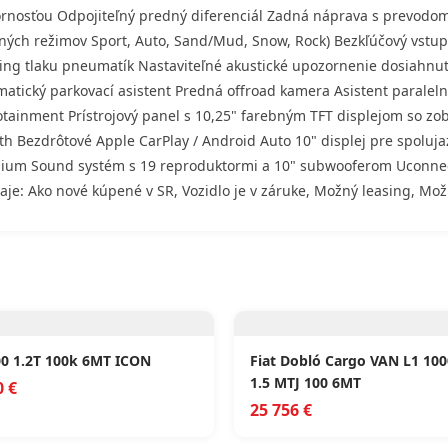
ornosťou Odpojiteľný predný diferenciál Zadná náprava s prevodo
zdných režimov Sport, Auto, Sand/Mud, Snow, Rock) Bezkľúčový vst
ing tlaku pneumatík Nastaviteľné akustické upozornenie dosiahnu
atický parkovací asistent Predná offroad kamera Asistent parale
fotainment Prístrojový panel s 10,25" farebným TFT displejom so 
th Bezdrôtové Apple CarPlay / Android Auto 10" displej pre spolu
mium Sound systém s 19 reproduktormi a 10" subwooferom Uconnec
aje: Ako nové kúpené v SR, Vozidlo je v záruke, Možný leasing, Mo
00 1.2T 100k 6MT ICON
Fiat Dobló Cargo VAN L1 10
1.5 MTJ 100 6MT
0 €
25 756 €