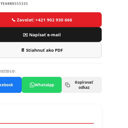
JYE60R8555335
📞 Zavolať: +421 902 930 666
✉️ Napísať e-mail
📄 Stiahnuť ako PDF
VOZIDLO:
Kopírovať
cebook
WhatsApp
odkaz