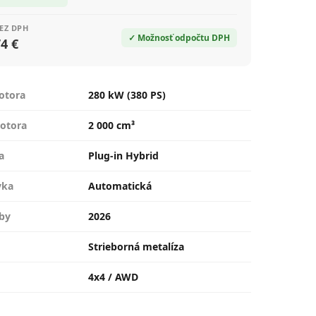
EZ DPH
✓ Možnosť odpočtu DPH
4 €
otora
280 kW (380 PS)
otora
2 000 cm³
a
Plug-in Hybrid
vka
Automatická
by
2026
Strieborná metalíza
4x4 / AWD