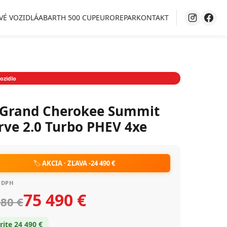
VÉ VOZIDLÁ
ABARTH 500 CUP
EUROREPAR
KONTAKT
ozidlo
 Grand Cherokee Summit
rve 2.0 Turbo PHEV 4xe
🏷️
AKCIA · ZĽAVA -24 490 €
 DPH
75 490 €
980 €
rite 24 490 €