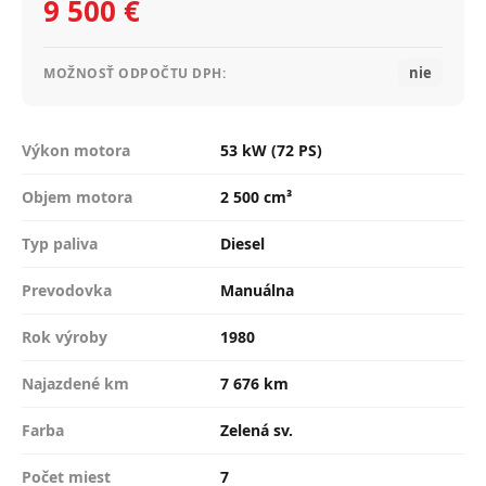
9 500 €
nie
MOŽNOSŤ ODPOČTU DPH:
Výkon motora
53 kW (72 PS)
Objem motora
2 500 cm³
Typ paliva
Diesel
Prevodovka
Manuálna
Rok výroby
1980
Najazdené km
7 676 km
Farba
Zelená sv.
Počet miest
7