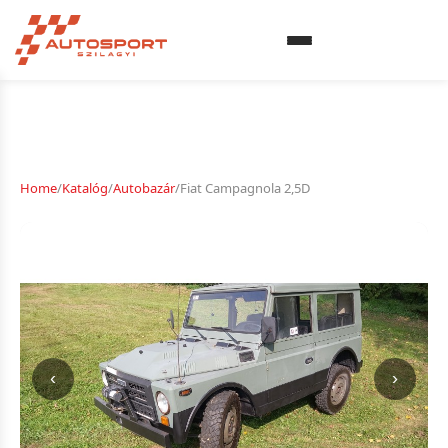
Home
/
Katalóg
/
Autobazár
/
Fiat Campagnola 2,5D
‹
›