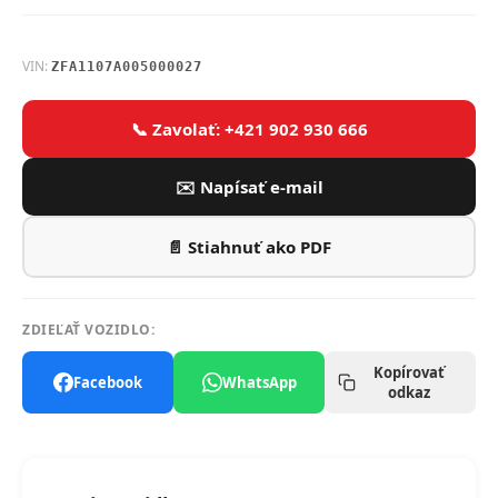
VIN:
ZFA1107A005000027
📞 Zavolať: +421 902 930 666
✉️ Napísať e-mail
📄 Stiahnuť ako PDF
ZDIEĽAŤ VOZIDLO:
Kopírovať
Facebook
WhatsApp
odkaz