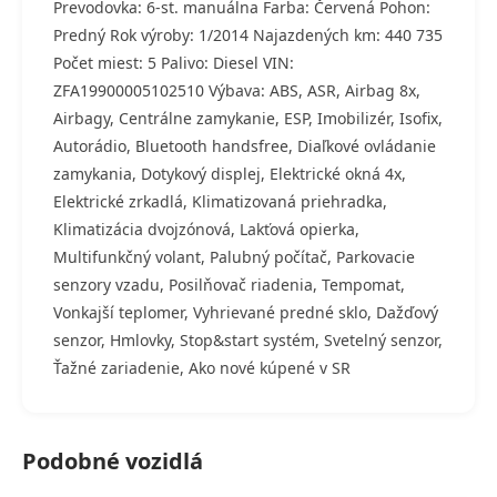
Prevodovka: 6-st. manuálna Farba: Červená Pohon:
Predný Rok výroby: 1/2014 Najazdených km: 440 735
Počet miest: 5 Palivo: Diesel VIN:
ZFA19900005102510 Výbava: ABS, ASR, Airbag 8x,
Airbagy, Centrálne zamykanie, ESP, Imobilizér, Isofix,
Autorádio, Bluetooth handsfree, Diaľkové ovládanie
zamykania, Dotykový displej, Elektrické okná 4x,
Elektrické zrkadlá, Klimatizovaná priehradka,
Klimatizácia dvojzónová, Lakťová opierka,
Multifunkčný volant, Palubný počítač, Parkovacie
senzory vzadu, Posilňovač riadenia, Tempomat,
Vonkajší teplomer, Vyhrievané predné sklo, Dažďový
senzor, Hmlovky, Stop&start systém, Svetelný senzor,
Ťažné zariadenie, Ako nové kúpené v SR
Podobné vozidlá