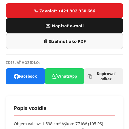
📞 Zavolať: +421 902 930 666
✉️ Napísať e-mail
📄 Stiahnuť ako PDF
ZDIEĽAŤ VOZIDLO:
Kopírovať
Facebook
WhatsApp
odkaz
Popis vozidla
Objem valcov: 1 598 cm³ Výkon: 77 kW (105 PS)