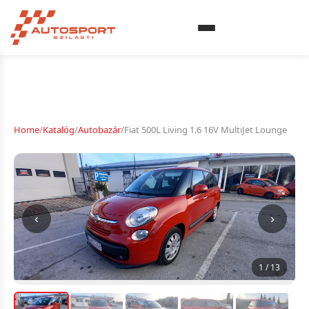
Home
/
Katalóg
/
Autobazár
/
Fiat 500L Living 1.6 16V MultiJet Lounge
‹
›
1 / 13