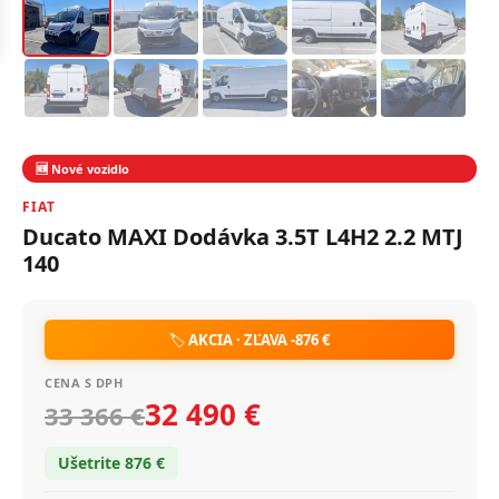
🆕 Nové vozidlo
FIAT
Ducato MAXI Dodávka 3.5T L4H2 2.2 MTJ
140
🏷️
AKCIA · ZĽAVA -876 €
CENA S DPH
32 490 €
33 366 €
Ušetrite 876 €