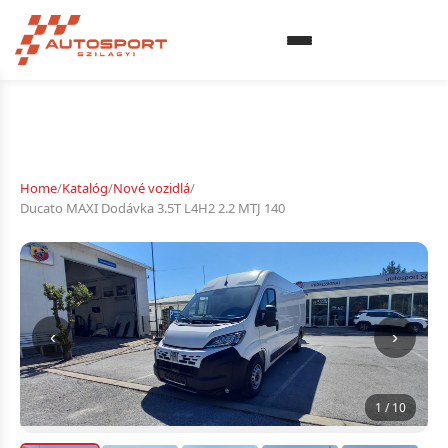
Home
/
Katalóg
/
Nové vozidlá
/
Ducato MAXI Dodávka 3.5T L4H2 2.2 MTJ 140
‹
›
1 / 10