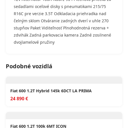
sedadlami oceľové disky s pneumatikami 215/75
R16C pre verzie 3.5T Odkladacia priehradka nad
čelným sklom Otváranie zadných dverí v uhle 270
stupňov Paket Viditeľnosť Plnohodnotná rezerva +
zdvihák Zadná parkovacia kamera Zadné zosilnené
dvojlamelové pružiny
Podobné vozidlá
Fiat 600 1.2T Hybrid 145k 6DCT LA PRIMA
24 890 €
Fiat 600 1.2T 100k 6MT ICON