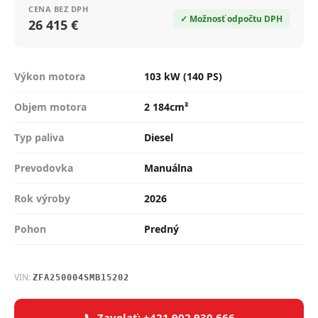
CENA BEZ DPH
✓ Možnosť odpočtu DPH
26 415 €
Výkon motora
103 kW (140 PS)
Objem motora
2 184cm³
Typ paliva
Diesel
Prevodovka
Manuálna
Rok výroby
2026
Pohon
Predný
VIN:
ZFA250004SMB15202
📞 Zavolať: +421 902 930 666