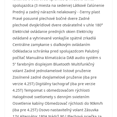
spolujazdca (3 miesta na sedenie) Látkové čalúnenie
Predný a zadný nárazník nelakovaný - čierny plast
Pravé posuvné plechové bočné dvere Zadné
plechové dvojkrídlové dvere otvárateľné v uhle 180°
Elektrické ovládanie predných okien Elektricky
ovládané a vyhrievané vonkajšie spätné zrkadlá
Centrálne zamykanie s diaľkovým ovládaním
Odkladacia schránka pred spolujazdcom Palubný
počítač Manuálna klimatizácia DAB audio systém s
5” farebným displejom Bluetooth Multifunkčný
volant Zadné jednolamelové listové pruženie
Zosilnené zadné dvojlamelové pruženie (iba pre
verzie 4.25T) Digitálny tachograf (iba pre verzie
4.25T) Tempomat s obmedzovačom rýchlosti
Halogénové svetlomety s denným svietením
Osvetlenie kabíny Obmedzovač rýchlosti do 90km/h
(iba pre 4.25T) Osovo nastaviteľný volant Zásuvka
12V Alternátor 180A Nádrž 90 l Plechová priečka za