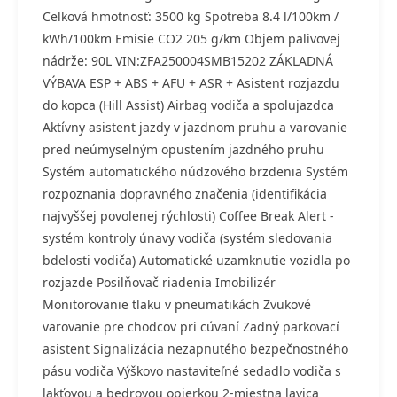
Celková hmotnosť: 3500 kg Spotreba 8.4 l/100km /
kWh/100km Emisie CO2 205 g/km Objem palivovej
nádrže: 90L VIN:ZFA250004SMB15202 ZÁKLADNÁ
VÝBAVA ESP + ABS + AFU + ASR + Asistent rozjazdu
do kopca (Hill Assist) Airbag vodiča a spolujazdca
Aktívny asistent jazdy v jazdnom pruhu a varovanie
pred neúmyselným opustením jazdného pruhu
Systém automatického núdzového brzdenia Systém
rozpoznania dopravného značenia (identifikácia
najvyššej povolenej rýchlosti) Coffee Break Alert -
systém kontroly únavy vodiča (systém sledovania
bdelosti vodiča) Automatické uzamknutie vozidla po
rozjazde Posilňovač riadenia Imobilizér
Monitorovanie tlaku v pneumatikách Zvukové
varovanie pre chodcov pri cúvaní Zadný parkovací
asistent Signalizácia nezapnutého bezpečnostného
pásu vodiča Výškovo nastaviteľné sedadlo vodiča s
lakťovou a bedrovou opierkou 2-miestna lavica